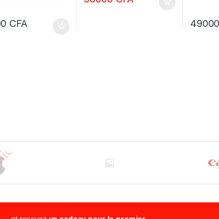
00
CFA
4900
...et recevez
un cadeau pour le premier