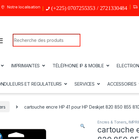
Notre localisation
(+225) 0707255353 / 2721330484
Search for:
IMPRIMANTES
TÉLÉPHONIE IP & MOBILE
ELECTRON
ONDULEURS ET REGULATEURS
SERVICES
ACCESSOIRES
ers
cartouche encre HP 41 pour HP Deskjet 820 850 855 810 
Encres & Toners
,
IMPR
cartouche 