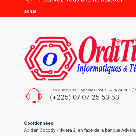
d
achat
s
C
a
r
o
u
s
Des questions ? Appelez-nous 24 h/24 et 7 j/7
(+225) 07 07 25 53 53
e
l
Coordonnées
Abidjan Cocody - riviera 2, en face de la banque Advan