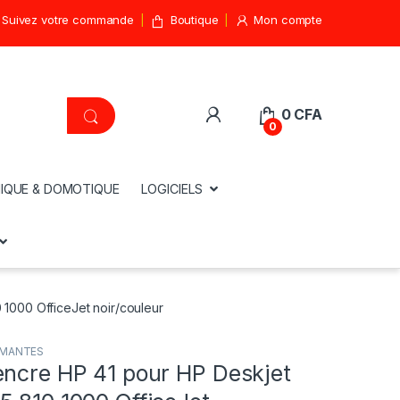
Suivez votre commande
Boutique
Mon compte
0
CFA
0
IQUE & DOMOTIQUE
LOGICIELS
1000 OfficeJet noir/couleur
IMANTES
encre HP 41 pour HP Deskjet