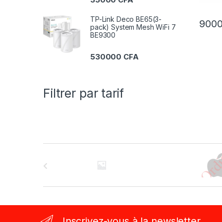
TP-Link Deco BE65(3-
900
pack) System Mesh WiFi 7
BE9300
530000
CFA
Filtrer par tarif
B
r
a
n
Inscrivez-vous à la newsletter