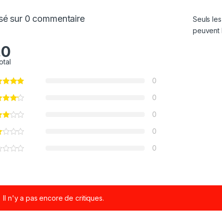
sé sur 0 commentaire
Seuls les
peuvent l
.0
otal
0
0
0
0
0
Il n'y a pas encore de critiques.