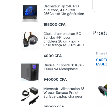
Ordinateur Hp 240 G10
dual core, 4 Go Ram
256Go ssd 13e génération
195000
CFA
Produ
Câble d'alimentation IEC -
Schuko (FR) pour
onduleur 20 cm - noir -
Prise française - UPS APC
Encres 
4000
CFA
CART
EVOLI
Onduleur Toplink 10 KVA -
COUL
10000 VA Monophasé
940000
CFA
Microsoft - Alimentation 65
W pour Surface Pro et
Surface Laptop chargeur
35000
CFA