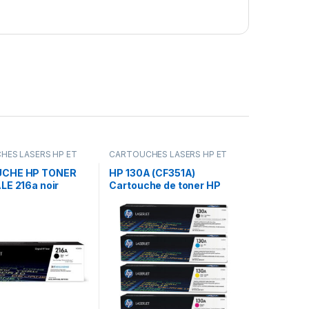
HES LASERS HP ET
CARTOUCHES LASERS HP ET
IGINALE
,
Encres &
CANON ORIGINALE
,
Encres &
MPRIMANTES
Toners
,
IMPRIMANTES
CHE HP TONER
HP 130A (CF351A)
LE 216a noir
Cartouche de toner HP
LaserJet couleur d’origine