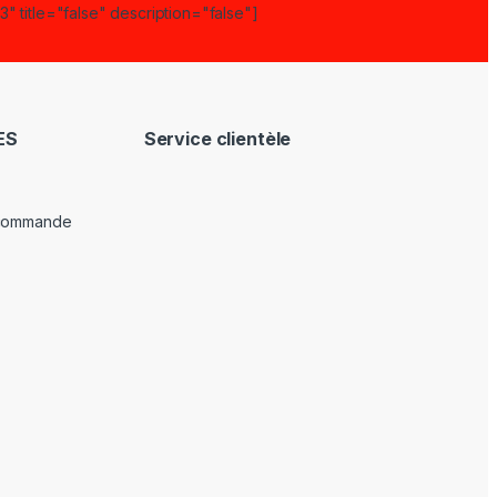
" title="false" description="false"]
ES
Service clientèle
 commande