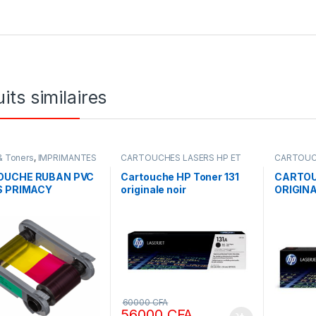
its similaires
& Toners
,
IMPRIMANTES
CARTOUCHES LASERS HP ET
CARTOUC
CANON ORIGINALE
,
Encres &
CANON OR
Toners
,
IMPRIMANTES
Toners
,
I
OUCHE RUBAN PVC
Cartouche HP Toner 131
CARTOU
S PRIMACY
originale noir
ORIGINA
EUR YMCKO
60000
CFA
56000
CFA