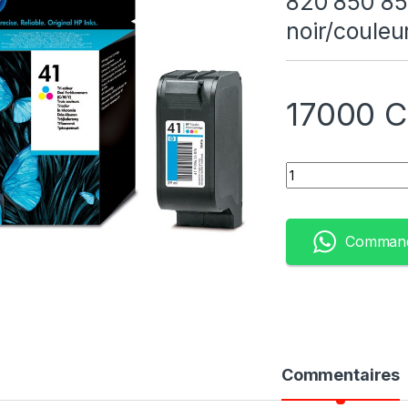
820 850 85
noir/couleu
17000
C
Quantity
Command
Commentaires