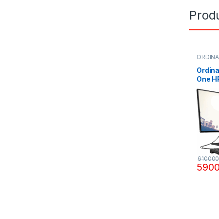
Produ
ORDIN
Ordina
One H
core i
écran 
tactil
61000
590