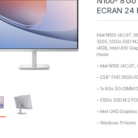
N100- 8 G
ECRAN 24 P
Intel N100 (4C/4T,
3200, 512Go SSD M.
sRGB, Intel UHD Grap
Home
– Intel N100 (4C/4T
– 23.8″ FHD (1920×1
– 1x 8Go SO-DIMM 
– 512Go SSD M.2 P
– Intel UHD Graphics
– Windows 11 Home