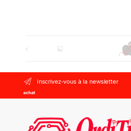
B
r
a
n
Inscrivez-vous à la newsletter
d
achat
s
C
a