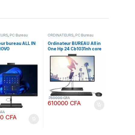
EURS
,
PC Bureau
ORDINATEURS
,
PC Bureau
ur bureau ALL IN
Ordinateur BUREAU All in
NOVO
One Hp 24 Cb1031nh core
ENTRE NEO 30A
i5 8Go Ram 256 SSD +1To
re i7 13ème gen 16
HDD, écran 24 pouces
4 RAM 512 SSD
tactile 12ème génération
27 Pouces
 11 Pro
750000
CFA
610000
CFA
CFA
00
CFA