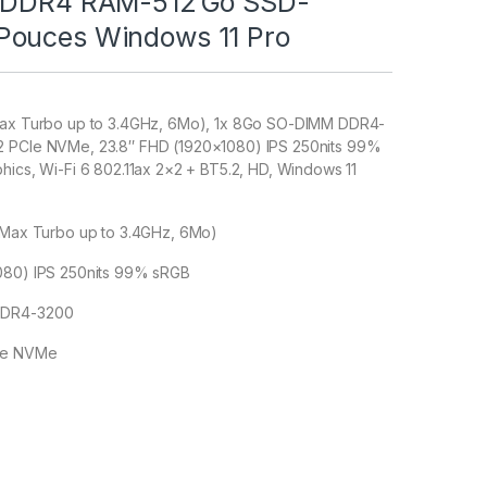
o DDR4 RAM-512 Go SSD-
ouces Windows 11 Pro
 Max Turbo up to 3.4GHz, 6Mo), 1x 8Go SO-DIMM DDR4-
2 PCIe NVMe, 23.8″ FHD (1920×1080) IPS 250nits 99%
hics, Wi-Fi 6 802.11ax 2×2 + BT5.2, HD, Windows 11
, Max Turbo up to 3.4GHz, 6Mo)
080) IPS 250nits 99% sRGB
DDR4-3200
CIe NVMe