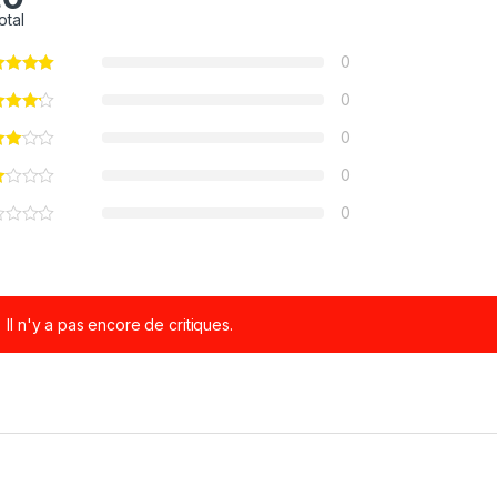
otal
0
0
0
0
0
Il n'y a pas encore de critiques.