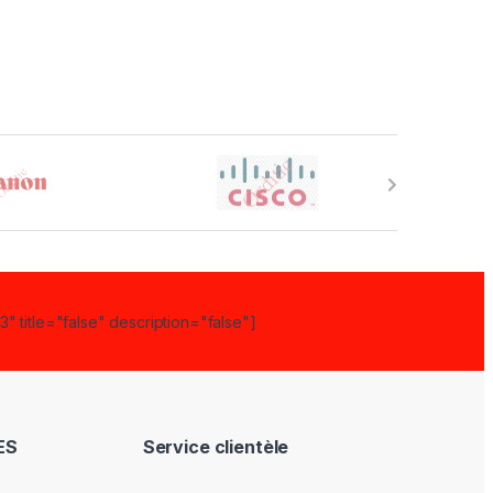
" title="false" description="false"]
ES
Service clientèle