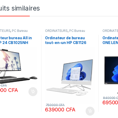
its similaires
ATEURS
,
PC Bureau
ORDINATEURS
,
PC Bureau
ORDINAT
teur bureau All in
Ordinateur de bureau
Ordinate
P 24 CB1025NH
tout-en-un HP CB1126
ONE LE
5 8gb Ram 1To SSD
processeur Intel Core i5
THINKC
24 pouces, non
1235U, 16 Go de RAM, SSD
Intel Co
e 12ème génération
1To, écran FHD 27 pouces
Go DDR
non tactile, DOS, couleur
ECRAN 
blanche, clavier AZERTY,
Windows
garantie 1 an
0
CFA
000
CFA
840000
6950
750000
CFA
639000
CFA