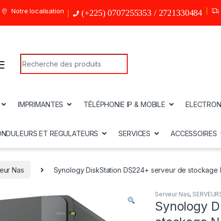
Notre localisation
(+225) 0707255353 / 2721330484
Search for:
IMPRIMANTES
TÉLÉPHONIE IP & MOBILE
ELECTRON
ONDULEURS ET REGULATEURS
SERVICES
ACCESSOIRES
eur Nas
Synology DiskStation DS224+ serveur de stockage
Serveur Nas
,
SERVEURS
Synology D