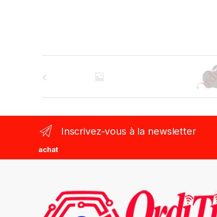
B
r
a
n
Inscrivez-vous à la newsletter
d
achat
s
C
a