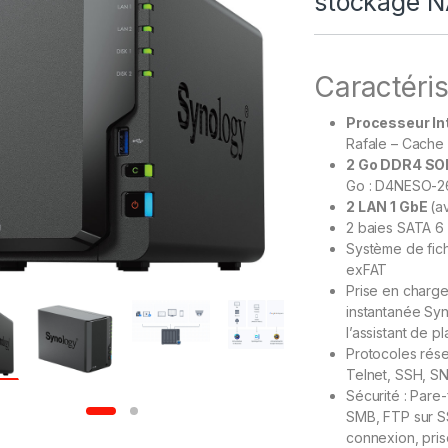
stockage 
Caractéris
Processeur In
Rafale – Cache
2 Go DDR4 S
Go : D4NESO-2
2 LAN 1 GbE
(a
2 baies SATA 6 G
Système de fich
exFAT
Prise en charge
instantanée Syn
l’assistant de p
Protocoles rés
Telnet, SSH, 
Sécurité : Pare
SMB, FTP sur S
connexion, pris