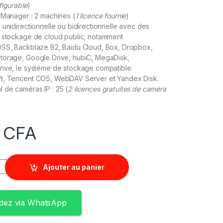
figurable
)
 Manager : 2 machines (
1 licence fournie
)
 unidirectionnelle ou bidirectionnelle avec des
e stockage de cloud public, notamment
OSS, Backblaze B2, Baidu Cloud, Box, Dropbox,
torage, Google Drive, hubiC, MegaDisk,
rive, le système de stockage compatible
t, Tencent COS, WebDAV Server et Yandex Disk.
 de caméras IP : 25 (
2 licences gratuites de caméra
0
CFA
Ajouter au panier
ez via WhatsApp