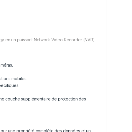
ogy en un puissant Network Video Recorder (NVR).
améras.
ations mobiles.
écifiques.
 une couche supplémentaire de protection des
pour une propriété complète des données et un