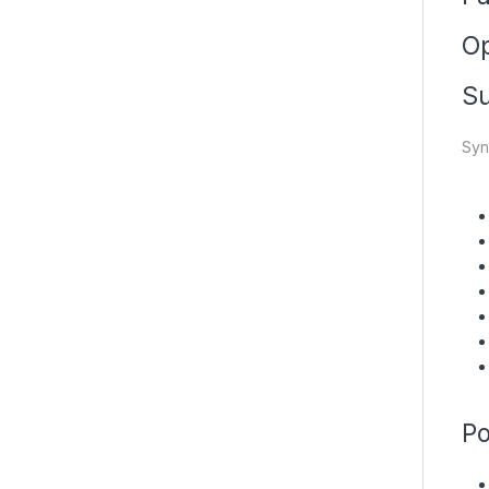
Op
Su
Syn
Po