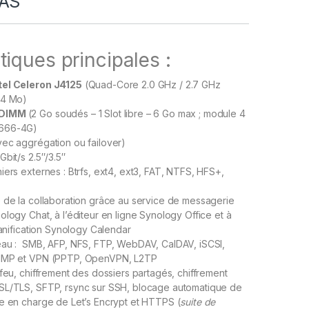
NAS
tiques principales :
tel Celeron J4125
(Quad-Core 2.0 GHz / 2.7 GHz
 4 Mo)
ODIMM
(2 Go soudés – 1 Slot libre – 6 Go max ; module 4
666-4G)
vec aggrégation ou failover)
bit/s 2.5″/3.5″
iers externes : Btrfs, ext4, ext3, FAT, NTFS, HFS+,
 de la collaboration grâce au service de messagerie
ology Chat, à l’éditeur en ligne Synology Office et à
lanification Synology Calendar
eau : SMB, AFP, NFS, FTP, WebDAV, CalDAV, iSCSI,
SNMP et VPN (PPTP, OpenVPN, L2TP
-feu, chiffrement des dossiers partagés, chiffrement
SL/TLS, SFTP, rsync sur SSH, blocage automatique de
e en charge de Let’s Encrypt et HTTPS (
suite de