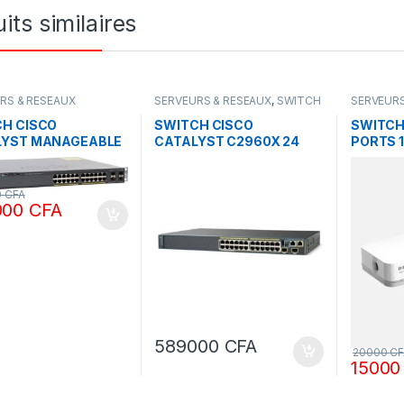
its similaires
RS & RESEAUX
SERVEURS & RESEAUX
,
SWITCH
SERVEURS
CISCO
DLINK
H CISCO
SWITCH CISCO
SWITCH 
LYST MANAGEABLE
CATALYST C2960X 24
PORTS 
X 24 PORTS PS-L
ports
GABYT POE
0
CFA
000
CFA
589000
CFA
20000
CF
1500