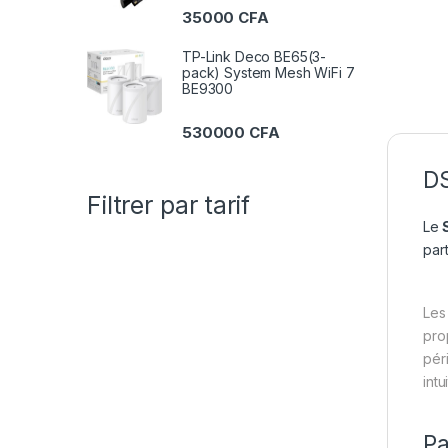
35000
CFA
TP-Link Deco BE65(3-
pack) System Mesh WiFi 7
BE9300
530000
CFA
DS
Filtrer par tarif
Le
S
par
Les
pro
pér
intu
Pa