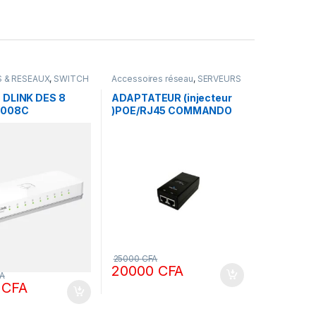
 & RESEAUX
,
SWITCH
Accessoires réseau
,
SERVEURS
& RESEAUX
DLINK DES 8
ADAPTATEUR (injecteur
1008C
)POE/RJ45 COMMANDO
48V 0,32 A
25000
CFA
20000
CFA
A
0
CFA