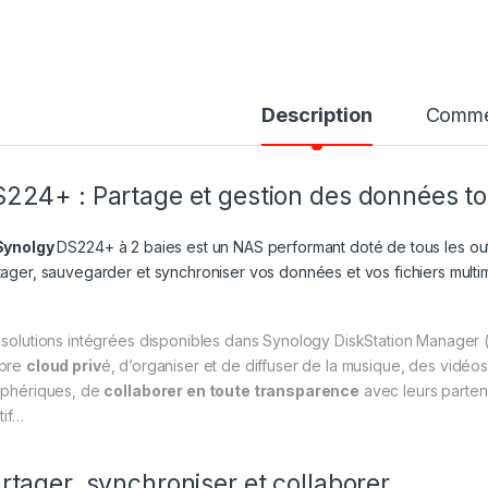
Description
Comme
224+ : Partage et gestion des données t
ynolgy
DS224+ à 2 baies est un NAS performant doté de tous les out
tager, sauvegarder et synchroniser vos données et vos fichiers multi
 solutions intégrées disponibles dans Synology DiskStation Manager (
pre
cloud priv
é, d’organiser et de diffuser de la musique, des vidéos
iphériques, de
collaborer en toute transparence
avec leurs parten
itif…
rtager, synchroniser et collaborer