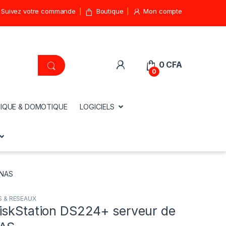
Suivez votre commande
Boutique
Mon compte
0
CFA
0
IQUE & DOMOTIQUE
LOGICIELS
 NAS
 & RESEAUX
iskStation DS224+ serveur de