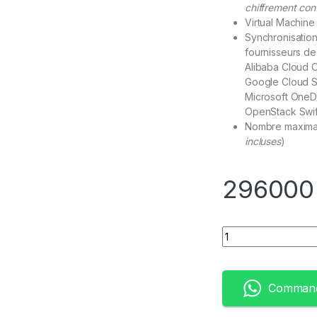
chiffrement con
Virtual Machine
Synchronisation
fournisseurs d
Alibaba Cloud 
Google Cloud S
Microsoft OneD
OpenStack Swif
Nombre maximal
incluses
)
29600
Quantity
Command