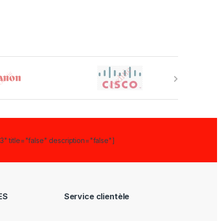
" title="false" description="false"]
ES
Service clientèle