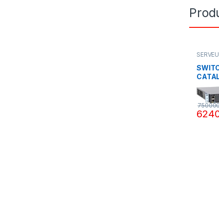
Produ
SERVEU
SWITC
CATA
C2960
1G GI
75000
624