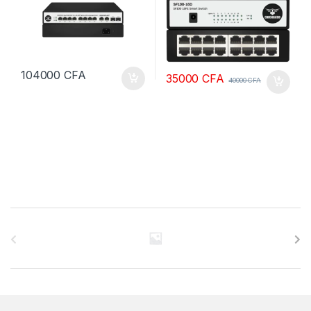
104000
CFA
35000
CFA
40000
CFA
B
r
a
n