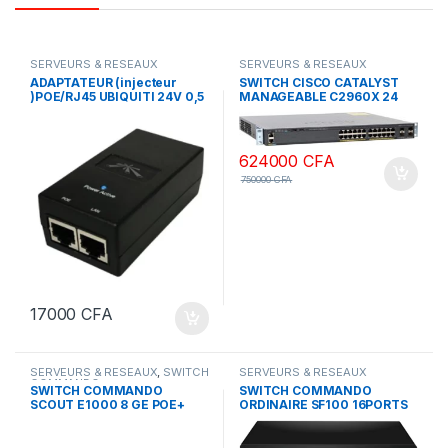
SERVEURS & RESEAUX
SERVEURS & RESEAUX
ADAPTATEUR (injecteur
SWITCH CISCO CATALYST
)POE/RJ45 UBIQUITI 24V 0,5
MANAGEABLE C2960X 24
A
PORTS PS-L 1G GIGABYT
POE
624000
CFA
750000
CFA
17000
CFA
SERVEURS & RESEAUX
,
SWITCH
SERVEURS & RESEAUX
COMMANDO
SWITCH COMMANDO
SWITCH COMMANDO
SCOUT E1000 8 GE POE+
ORDINAIRE SF100 16PORTS
,4GE/4SFP