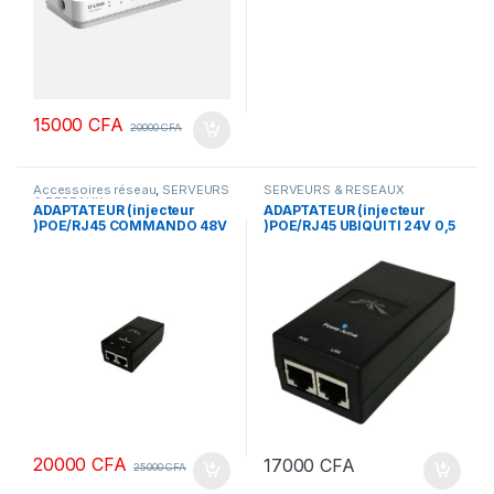
15000
CFA
20000
CFA
Accessoires réseau
,
SERVEURS
SERVEURS & RESEAUX
& RESEAUX
ADAPTATEUR (injecteur
ADAPTATEUR (injecteur
)POE/RJ45 COMMANDO 48V
)POE/RJ45 UBIQUITI 24V 0,5
0,32 A
A
20000
CFA
17000
CFA
25000
CFA