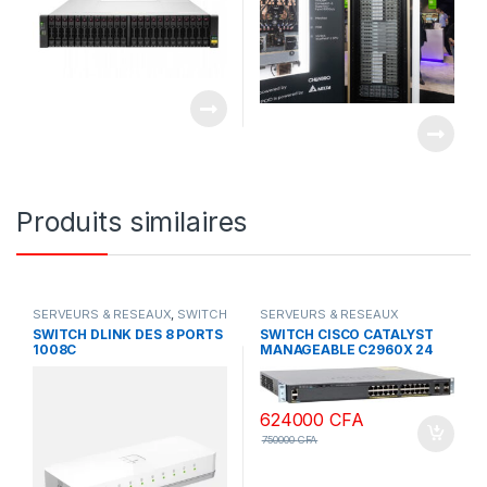
JOBS AVEC SLURM
Produits similaires
SERVEURS & RESEAUX
,
SWITCH
SERVEURS & RESEAUX
DLINK
SWITCH DLINK DES 8 PORTS
SWITCH CISCO CATALYST
1008C
MANAGEABLE C2960X 24
PORTS PS-L 1G GIGABYT
POE
624000
CFA
750000
CFA