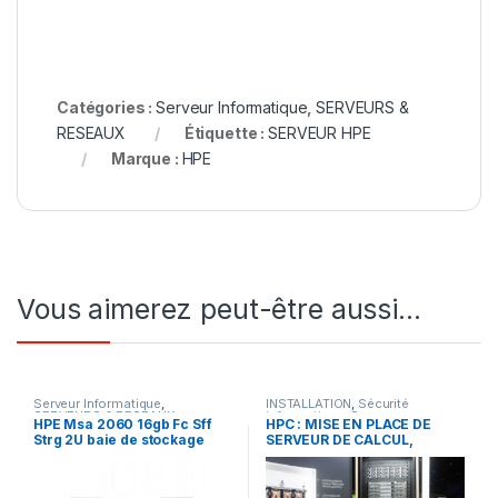
Catégories :
Serveur Informatique
,
SERVEURS &
RESEAUX
Étiquette :
SERVEUR HPE
Marque :
HPE
Vous aimerez peut-être aussi…
Serveur Informatique
,
INSTALLATION
,
Sécurité
SERVEURS & RESEAUX
informatique
,
Serveur
HPE Msa 2060 16gb Fc Sff
HPC : MISE EN PLACE DE
Informatique
,
SERVEURS &
Strg 2U baie de stockage
SERVEUR DE CALCUL,
RESEAUX
,
SERVICES
ARCHITECTURE CLUSTER
HPC, CLOUD HPC ACCES
BeeGFS ET GESTION DES