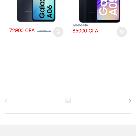
105000
CFA
72900
CFA
85000
CFA
80000
CFA
B
r
a
n