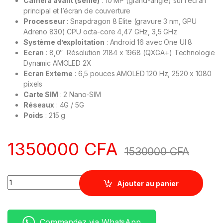
Caméra avant (selfie)
: 10 MP (grand-angle) sur l’écran
principal et l’écran de couverture
Processeur
: Snapdragon 8 Elite (gravure 3 nm, GPU
Adreno 830) CPU octa-core 4,47 GHz, 3,5 GHz
Système d’exploitation
: Android 16 avec One UI 8
Ecran
: 8,0″ Résolution 2184 x 1968 (QXGA+) Technologie
Dynamic AMOLED 2X
Ecran Externe
: 6,5 pouces AMOLED 120 Hz, 2520 x 1080
pixels
Carte SIM
: 2 Nano-SIM
Réseaux
: 4G / 5G
Poids
: 215 g
1350000
CFA
1530000
CFA
Quantity
Ajouter au panier
Commandez via WhatsApp