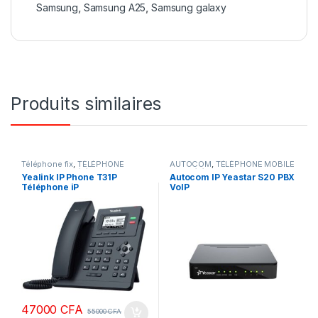
Samsung
,
Samsung A25
,
Samsung galaxy
Produits similaires
Téléphone fix
,
TÉLÉPHONE
AUTOCOM
,
TÉLÉPHONE MOBILE
MOBILE & IP
,
Téléphonie
& IP
,
Téléphonie d'entreprise
Yealink IP Phone T31P
Autocom IP Yeastar S20 PBX
d'entreprise
,
Yealink
Téléphone iP
VoIP
47000
CFA
55000
CFA