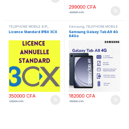
299000
CFA
400000
CFA
TÉLÉPHONE MOBILE & IP
,
Samsung
,
TÉLÉPHONE MOBILE
Téléphonie d'entreprise
& IP
,
Téléphone Mobile et
Licence Standard IPBX 3CX
Samsung Galaxy Tab A9 4G
tablette
64Go
350000
CFA
182000
CFA
370000
CFA
190000
CFA