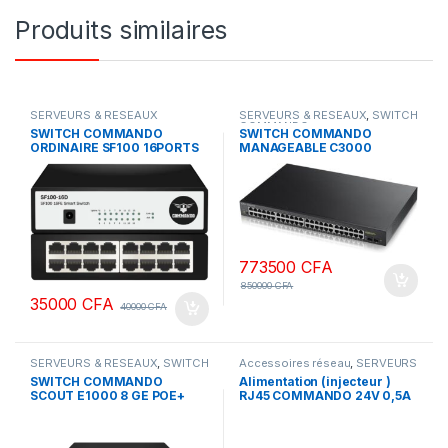
Produits similaires
SERVEURS & RESEAUX
SERVEURS & RESEAUX
,
SWITCH
COMMANDO
SWITCH COMMANDO
SWITCH COMMANDO
ORDINAIRE SF100 16PORTS
MANAGEABLE C3000
48ports Gigabyte + POE 800
w
773500
CFA
850000
CFA
35000
CFA
40000
CFA
SERVEURS & RESEAUX
,
SWITCH
Accessoires réseau
,
SERVEURS
COMMANDO
& RESEAUX
SWITCH COMMANDO
Alimentation (injecteur )
SCOUT E1000 8 GE POE+
RJ45 COMMANDO 24V 0,5A
,4GE/4SFP