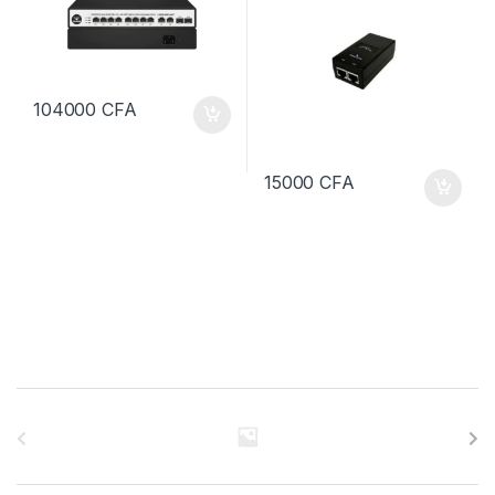
104000
CFA
15000
CFA
B
r