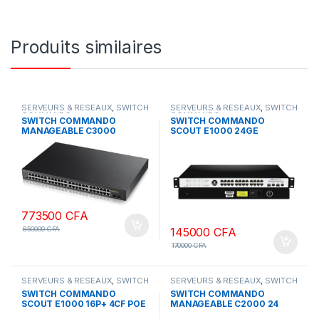
Produits similaires
SERVEURS & RESEAUX
,
SWITCH
SERVEURS & RESEAUX
,
SWITCH
COMMANDO
COMMANDO
SWITCH COMMANDO
SWITCH COMMANDO
MANAGEABLE C3000
SCOUT E1000 24GE
48ports Gigabyte + POE 800
GIGABYTE 2GE+2SFP
w
773500
CFA
850000
CFA
145000
CFA
170000
CFA
SERVEURS & RESEAUX
,
SWITCH
SERVEURS & RESEAUX
,
SWITCH
COMMANDO
COMMANDO
SWITCH COMMANDO
SWITCH COMMANDO
SCOUT E1000 16P+ 4CF POE
MANAGEABLE C2000 24
ports Gigabyte + POE 600 w