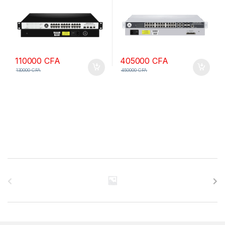
110000
CFA
405000
CFA
130000
CFA
450000
CFA
B
r
a