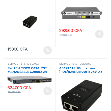
292500
CFA
300000
CFA
15000
CFA
SERVEURS & RESEAUX
SERVEURS & RESEAUX
SWITCH CISCO CATALYST
ADAPTATEUR (injecteur
MANAGEABLE C2960X 24
)POE/RJ45 UBIQUITI 24V 0,5
PORTS PS-L 1G GIGABYT
A
POE
624000
CFA
750000
CFA