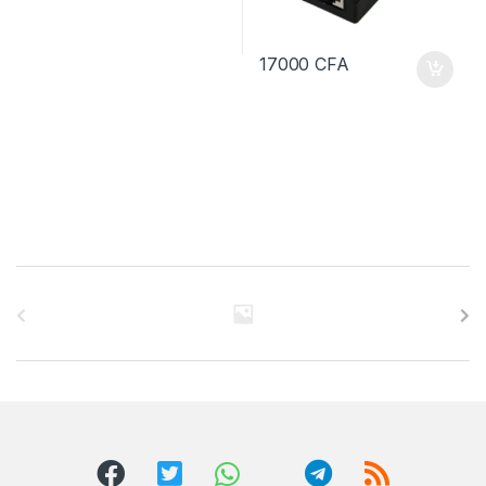
17000
CFA
B
r
a
n
d