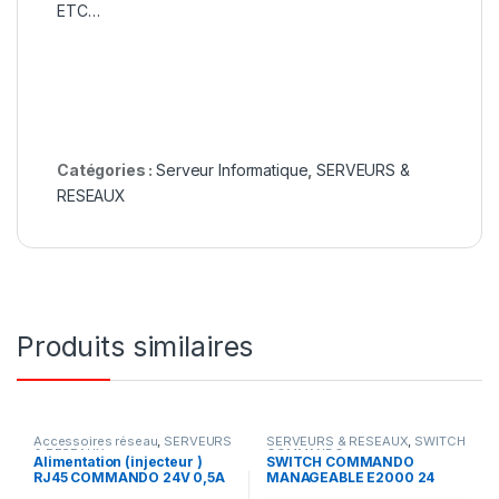
ETC…
Catégories :
Serveur Informatique
,
SERVEURS &
RESEAUX
Produits similaires
Accessoires réseau
,
SERVEURS
SERVEURS & RESEAUX
,
SWITCH
& RESEAUX
COMMANDO
Alimentation (injecteur )
SWITCH COMMANDO
RJ45 COMMANDO 24V 0,5A
MANAGEABLE E2000 24
ports Gigabyte + POE 450 w