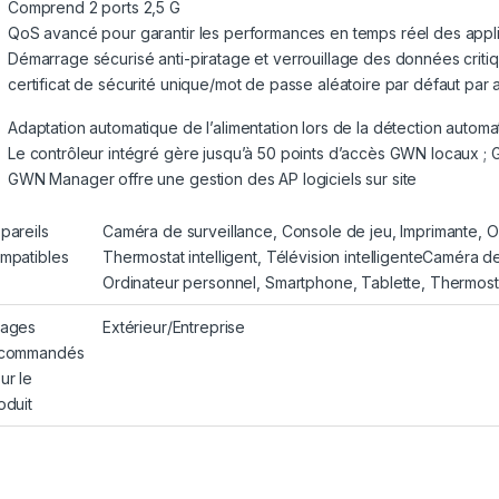
Comprend 2 ports 2,5 G
QoS avancé pour garantir les performances en temps réel des applic
Démarrage sécurisé anti-piratage et verrouillage des données criti
certificat de sécurité unique/mot de passe aléatoire par défaut par 
Adaptation automatique de l’alimentation lors de la détection auto
Le contrôleur intégré gère jusqu’à 50 points d’accès GWN locaux ; G
GWN Manager offre une gestion des AP logiciels sur site
pareils
Caméra de surveillance, Console de jeu, Imprimante, O
mpatibles
Thermostat intelligent, Télévision intelligente
Caméra de 
Ordinateur personnel, Smartphone, Tablette, Thermostat 
ages
Extérieur/Entreprise
commandés
ur le
oduit