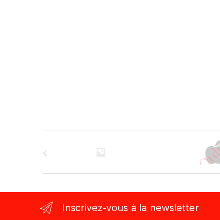
B
r
a
n
Inscrivez-vous à la newsletter
d