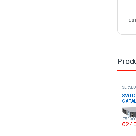
Cat
Produ
SERVEU
SWITC
CATA
C2960
1G GI
75000
624