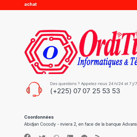
achat
s
C
a
r
o
u
s
Des questions ? Appelez-nous 24 h/24 et 7 j/7
(+225) 07 07 25 53 53
e
l
Coordonnées
Abidjan Cocody - riviera 2, en face de la banque Advan