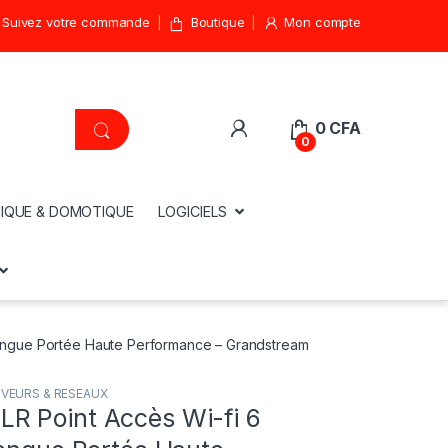
Suivez votre commande
Boutique
Mon compte
0
CFA
0
IQUE & DOMOTIQUE
LOGICIELS
ongue Portée Haute Performance – Grandstream
VEURS & RESEAUX
 Point Accès Wi-fi 6