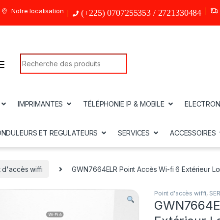
Notre localisation
(+225) 0707255353 / 2721330484
Search for:
IMPRIMANTES
TÉLÉPHONIE IP & MOBILE
ELECTRON
ONDULEURS ET REGULATEURS
SERVICES
ACCESSOIRES
 d'accès wiffi
GWN7664ELR Point Accès Wi-fi 6 Extérieur L
Point d'accès wiffi
,
SER
GWN7664ELR