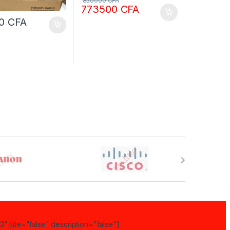
850000
CFA
773500
CFA
00
CFA
" title="false" description="false"]