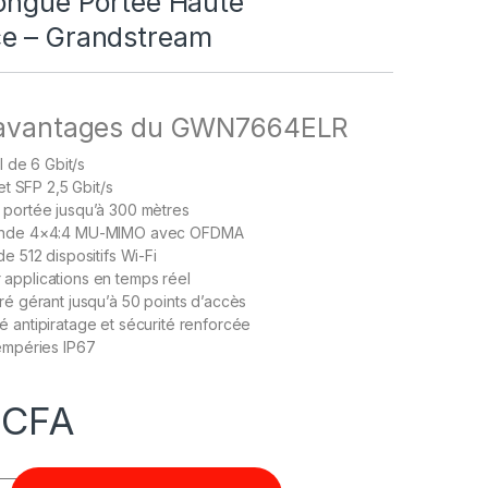
Longue Portée Haute
e – Grandstream
 avantages du GWN7664ELR
l de 6 Gbit/s
 et SFP 2,5 Gbit/s
 portée jusqu’à 300 mètres
bande 4×4:4 MU-MIMO avec OFDMA
e 512 dispositifs Wi-Fi
applications en temps réel
ré gérant jusqu’à 50 points d’accès
 antipiratage et sécurité renforcée
tempéries IP67
0
CFA