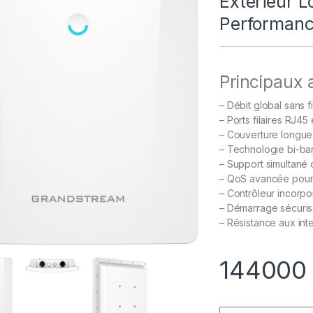
Extérieur 
Performanc
Principaux
– Débit global sans fi
– Ports filaires RJ45
– Couverture longue
– Technologie bi-
– Support simultané d
– QoS avancée pour 
– Contrôleur incorpo
– Démarrage sécurisé
– Résistance aux in
14400
Quantity