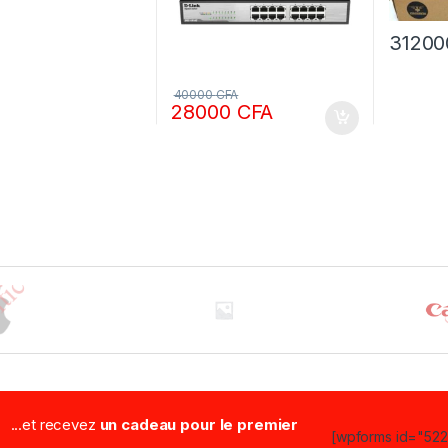
3120
40000
CFA
28000
CFA
...et recevez
un cadeau pour le premier
[wpforms id="5223