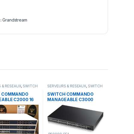
 :
Grandstream
 & RESEAUX
,
SWITCH
SERVEURS & RESEAUX
,
SWITCH
DO
COMMANDO
H COMMANDO
SWITCH COMMANDO
ABLE C2000 16
MANAGEABLE C3000
igabyte + POE 290
48ports Gigabyte + POE
800 w