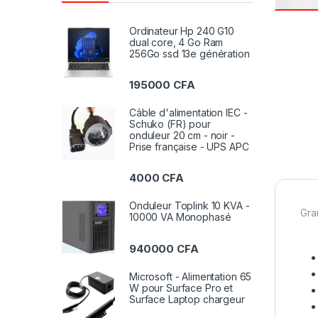
Ordinateur Hp 240 G10
dual core, 4 Go Ram
256Go ssd 13e génération
195000
CFA
Câble d'alimentation IEC -
Schuko (FR) pour
onduleur 20 cm - noir -
Prise française - UPS APC
4000
CFA
Onduleur Toplink 10 KVA -
Gra
10000 VA Monophasé
940000
CFA
Microsoft - Alimentation 65
W pour Surface Pro et
Surface Laptop chargeur