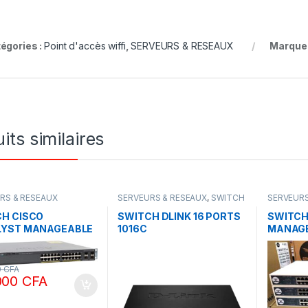
égories :
Point d'accès wiffi
,
SERVEURS & RESEAUX
Marque
its similaires
RS & RESEAUX
SERVEURS & RESEAUX
,
SWITCH
SERVEURS
DLINK
COMMAN
H CISCO
SWITCH DLINK 16 PORTS
SWITC
LYST MANAGEABLE
1016C
MANAGE
X 24 PORTS PS-L
ports G
GABYT POE
w
0
CFA
000
CFA