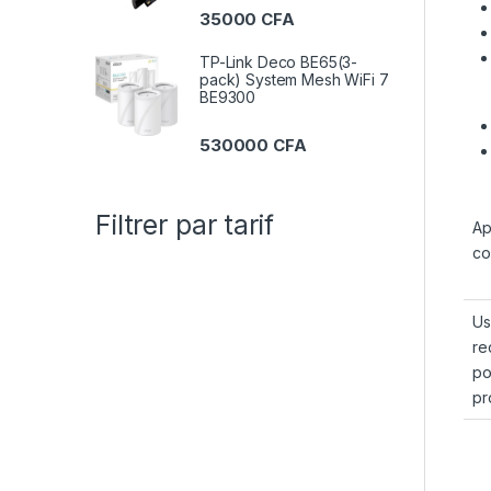
35000
CFA
TP-Link Deco BE65(3-
pack) System Mesh WiFi 7
BE9300
530000
CFA
Filtrer par tarif
Ap
co
Us
re
po
pr