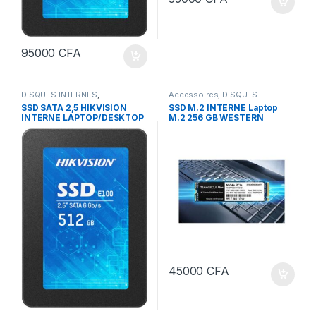
95000
CFA
DISQUES INTERNES
,
Accessoires
,
DISQUES
STOCKAGES
INTERNES
,
STOCKAGES
SSD SATA 2,5 HIKVISION
SSD M.2 INTERNE Laptop
INTERNE LAPTOP/DESKTOP
M.2 256 GB WESTERN
HIKVISION SSD 512 GB
DIGITAL
45000
CFA