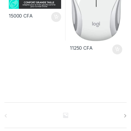
15000
CFA
11250
CFA
B
r