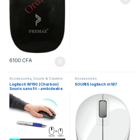
6100
CFA
Accessoires
,
Souris & Claviers
Accessoires
Logitech M190 (Charbon)
SOURIS logitech m187
Souris sans fil – ambidextre
– capteur optique 1000 dpi –
3 boutons