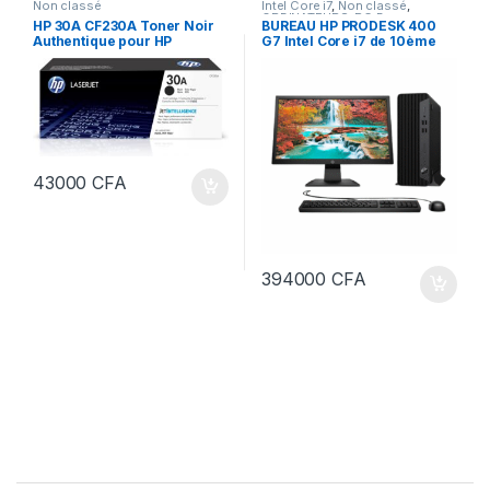
Non classé
Intel Core i7
,
Non classé
,
ORDINATEURS
,
PC Bureau
HP 30A CF230A Toner Noir
BUREAU HP PRODESK 400
Authentique pour HP
G7 Intel Core i7 de 10ème
LaserJet Pro M203 / M277
Génération 8 Go Ram-512
Go SSD Ecran 22 Pouces
43000
CFA
394000
CFA