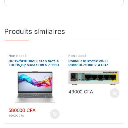
Produits similaires
Non classé
Non classé
HP 15-fd1008cl Écran tactile
Routeur Mikrotik Wi-Fi
FHD 15,6 pouces Ultra 7 155H
RB951Ui-2HnD 2.4 GHZ
3,8 GHz Intel Arc Graphics
16 Go RAM 512 Go SSD
Windows 11 Home Argent
49000
CFA
580000
CFA
650000
CFA