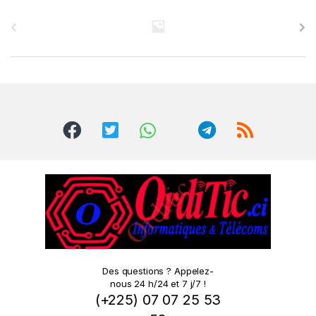
B
r
a
n
d
s
C
a
r
o
Des questions ? Appelez-
nous 24 h/24 et 7 j/7 !
u
(+225) 07 07 25 53